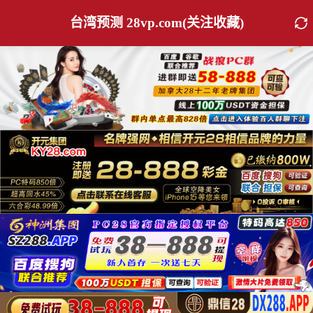
台湾预测 28vp.com(关注收藏)