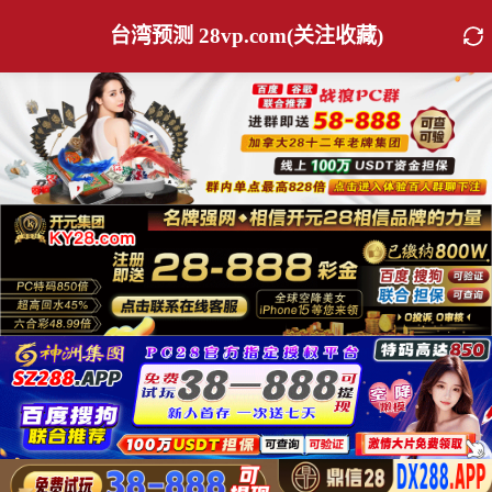
台湾预测 28vp.com(关注收藏)