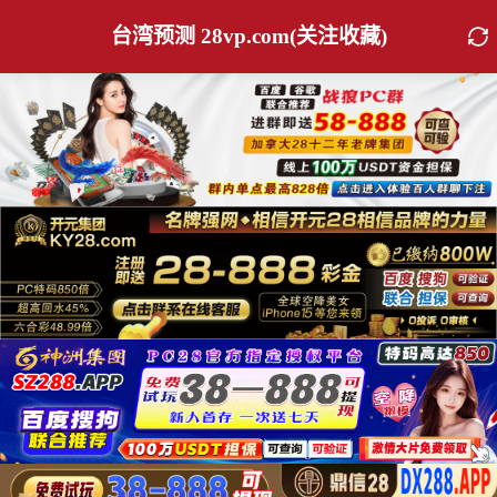
台湾预测 28vp.com(关注收藏)