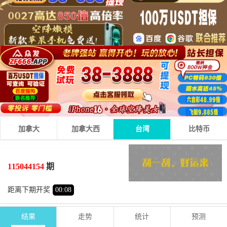
加拿大
加拿大西
台湾
比特币
7
7
6
20
+
+
=
115044154
期
大
双
距离下期开奖
00
:
08
结果
走势
统计
预测
期号
时间
号码