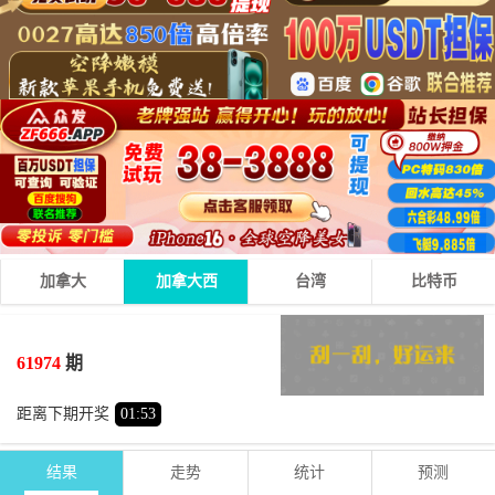
加拿大
加拿大西
台湾
比特币
5
4
6
15
+
+
=
61974
期
大
单
距离下期开奖
01
:
53
结果
走势
统计
预测
期号
时间
号码