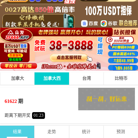
加拿大
加拿大西
台湾
比特币
7
5
3
15
+
+
=
61622
期
大
单
距离下期开奖
01
:
23
结果
走势
统计
预测
期号
时间
号码