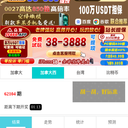
加拿大
加拿大西
台湾
比特币
3
1
3
07
+
+
=
62104
期
小
单
距离下期开奖
01
:
13
结果
走势
统计
预测
期号
时间
号码