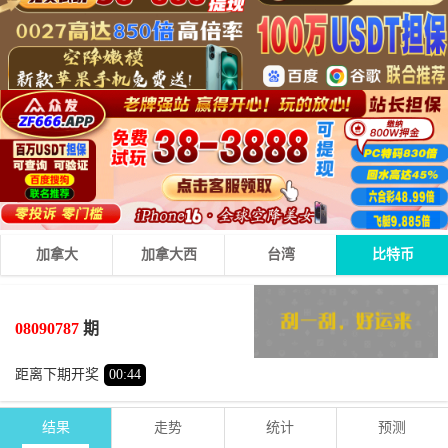
加拿大
加拿大西
台湾
比特币
0
0
2
02
+
+
=
08090787
期
小
双
距离下期开奖
00
:
44
结果
走势
统计
预测
期号
时间
号码