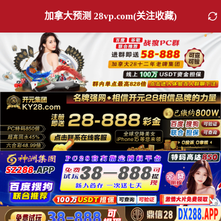
加拿大预测 28vp.com(关注收藏)