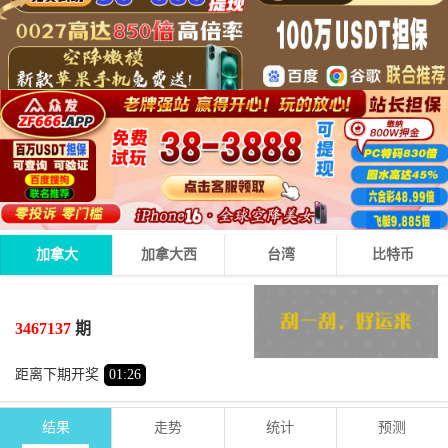
加拿大
加拿大西
台湾
比特币
3
2
6
11
+
+
=
3467137
期
小
单
距离下期开奖
01
:
26
结果
走势
统计
预测
期号
时间
号码