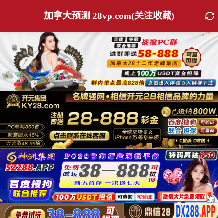
加拿大预测 28vp.com(关注收藏)