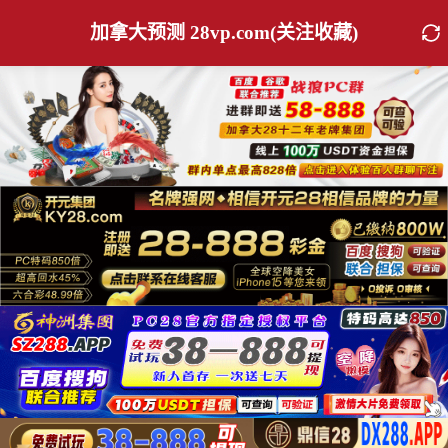
加拿大预测 28vp.com(关注收藏)