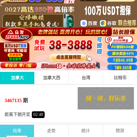
加拿大
加拿大西
台湾
比特币
0
9
4
13
+
+
=
3467135
期
小
单
距离下期开奖
02
:
47
结果
走势
统计
预测
期号
时间
号码